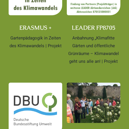
ERASMUS +
LEADER FP8705
Gartenpädagogik in Zeiten
Anbahnung „Klimafitte
des Klimawandels | Projekt
Gärten und öffentliche
Grünräume – Klimawandel
geht uns alle an! | Projekt